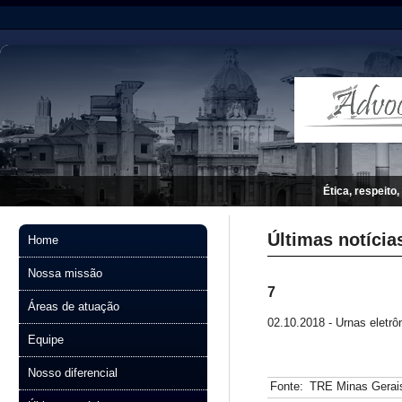
Ética, respeito,
Últimas notícia
Home
Nossa missão
7
Áreas de atuação
02.10.2018 - Urnas eletr
Equipe
Nosso diferencial
Fonte:
TRE Minas Gerai