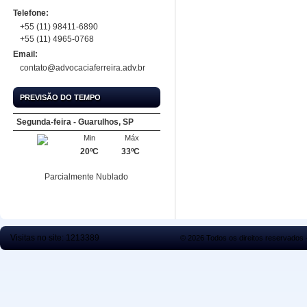
Telefone:
+55 (11) 98411-6890
+55 (11) 4965-0768
Email:
contato@advocaciaferreira.adv.br
PREVISÃO DO TEMPO
Segunda-feira - Guarulhos, SP
Min
Máx
20ºC
33ºC
Parcialmente Nublado
Visitas no site:
1213389
© 2026 Todos os direitos reservados