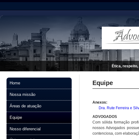
Ética, respeito,
Equipe
Home
Nossa missão
Anexos:
Áreas de atuação
Dra. Rute Ferreira e Sil
ADVOGADOS
Equipe
Com sólida formação profi
nossos Advogados possuem 
Nosso diferencial
contenciosa, com elaboração