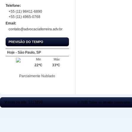
Telefone:
+55 (11) 98411-6890
+55 (11) 4965-0768
Email:
contato@advocaciaferreira.adv.br
PREVISÃO DO TEMPO
Hoje - São Paulo, SP
Hoje - Guarulhos, SP
Min
Min
Máx
Máx
22ºC
20ºC
33ºC
33ºC
Parcialmente Nublado
Parcialmente Nublado
Visitas no site:
1213899
© 2026 Todos os direitos reservados