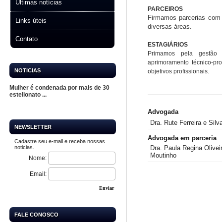
Últimas notícias
PARCEIROS
Firmamos parcerias com 
Links úteis
diversas áreas.
Contato
ESTAGIÁRIOS
Primamos pel
a gestão 
aprimoramento técnico-pro
NOTICIAS
objetivos profissionais.
Mulher é condenada por mais de 30
estelionato ...
Advogada
Dra. Rute Ferreira e Silv
NEWSLETTER
Advogada em parceria
Cadastre seu e-mail e receba nossas
noticias.
Dra. Paula Regina Olivei
Moutinho
Nome:
Email:
Enviar
FALE CONOSCO