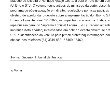
Macedo de Oliveira e Henrique Araújo Costa, a obra é fruto de um con
(UnB) e o STJ. O volume reúne artigos de ministros da corte, desemb
programa de pós-graduação em direito, regulação e políticas públicas
objetivo de aprofundar o debate sobre a implementação do filtro no S
Emenda Constitucional 125/2022, os impactos no acesso à Justiça, os
repercussão geral do Supremo Tribunal Federal (STF).Credenciamento
imprensa (foto e vídeo) interessados em cobrir o evento devem se cr
CPF e identificação do veículo para [email protected].Informações a
obtidas nos telefones (61) 3319-8521 / 8169 / 8460.
Fonte:
Superior Tribunal de Justiça
Voltar