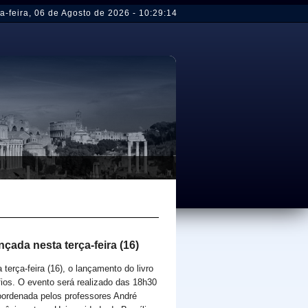
a-feira
,
06 de Agosto de 2026
-
10:29:14
nçada nesta terça-feira (16)
terça-feira (16), o lançamento do livro
fios. O evento será realizado das 18h30
Coordenada pelos professores André