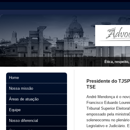
Ética, respeito,
Home
Presidente do TJSP
TSE
Nossa missão
André Mendonça é o novo 
Áreas de atuação
Francisco Eduardo Lourei
Tribunal Superior Eleitor
Equipe
empossado pela ministra
soleneocorreu no plenári
Nosso diferencial
Legislativo e Judiciário.