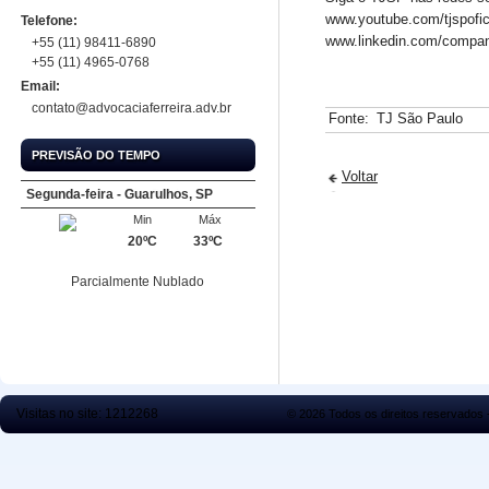
www.youtube.com/tjspofici
Telefone:
www.linkedin.com/compan
+55 (11) 98411-6890
+55 (11) 4965-0768
Email:
contato@advocaciaferreira.adv.br
Fonte:
TJ São Paulo
PREVISÃO DO TEMPO
Voltar
Segunda-feira - São Paulo, SP
Segunda-feira - Guarulhos, SP
Min
Min
Máx
Máx
22ºC
20ºC
33ºC
33ºC
Parcialmente Nublado
Parcialmente Nublado
Visitas no site:
1212268
© 2026 Todos os direitos reservados