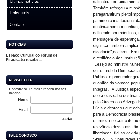
Últimas notícias
salientou ser fundamenta
Também reforçou a missão c
Links úteis
paragarantirum pleitolimpo
patrimônio institucional 
Contato
continuamente a confianç
delineado por máquinas, m
mensagem de esperança, tr
NOTICIAS
significa também ampliar 
cidadania",declarou. Em n
Espaço Cultural do Fórum de
a resiliência das institui
Piracicaba recebe ...
“Desejo ao ministro Nune
ser o farol da Democracia
Público, o procurador-ger
NEWSLETTER
guardião da vontade popul
íntegras. “A Justiça esp
Cadastre seu e-mail e receba nossas
noticias.
que a elas sabe destinar
Nome:
pela Ordem dos Advogados
Lúcia e destacou que ach
Email:
para a Democracia brasile
Enviar
e firmeza no combate ao u
relevância dessa missão. 
liberdades, fiel ao devid
FALE CONOSCO
Siga o TJSP nas redes so