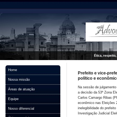
Ética, respeito,
Home
Prefeito e vice-pre
político e econômi
Nossa missão
Na sessão de julgamento d
Áreas de atuação
a decisão da 53ª Zona Ele
Carlos Camargo Ribas (PP)
Equipe
econômico nas Eleições 2
inelegibilidade do prefeit
Nosso diferencial
Investigação Judicial Elei