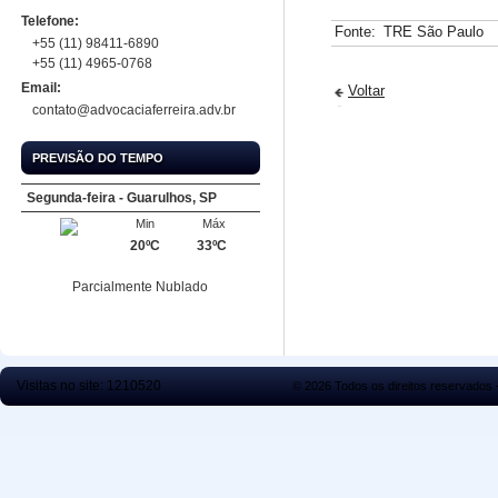
Telefone:
Fonte:
TRE São Paulo
+55 (11) 98411-6890
+55 (11) 4965-0768
Email:
Voltar
contato@advocaciaferreira.adv.br
PREVISÃO DO TEMPO
Segunda-feira - Guarulhos, SP
Min
Máx
20ºC
33ºC
Parcialmente Nublado
Visitas no site:
1210520
© 2026 Todos os direitos reservados