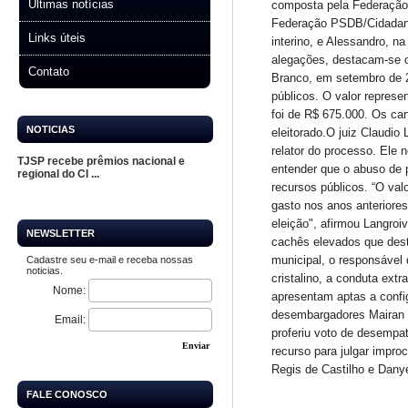
Últimas notícias
composta pela Federação
Federação PSDB/Cidadania
Links úteis
interino, e Alessandro, na
alegações, destacam-se o
Contato
Branco, em setembro de 2
públicos. O valor repres
foi de R$ 675.000. Os can
NOTICIAS
eleitorado.O juiz Claudio
relator do processo. Ele 
TJSP recebe prêmios nacional e
entender que o abuso de 
regional do CI ...
recursos públicos. “O va
gasto nos anos anteriores
eleição", afirmou Langroi
NEWSLETTER
cachês elevados que desto
municipal, o responsável 
Cadastre seu e-mail e receba nossas
noticias.
cristalino, a conduta extr
Nome:
apresentam aptas a config
desembargadores Mairan M
Email:
proferiu voto de desempate
Enviar
recurso para julgar impr
Regis de Castilho e Dan
FALE CONOSCO