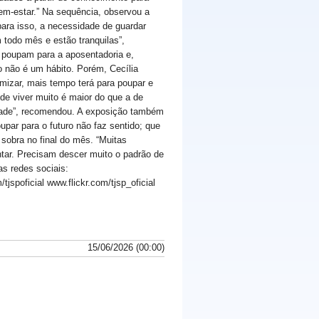
em-estar.” Na sequência, observou a
para isso, a necessidade de guardar
 todo mês e estão tranquilas”,
s poupam para a aposentadoria e,
 não é um hábito. Porém, Cecília
izar, mais tempo terá para poupar e
 de viver muito é maior do que a de
dade”, recomendou. A exposição também
par para o futuro não faz sentido; que
sobra no final do mês. “Muitas
tar. Precisam descer muito o padrão de
as redes sociais:
jspoficial www.flickr.com/tjsp_oficial
15/06/2026 (00:00)