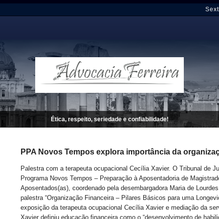
Sext
Ética, respeito, seriedade e confiabilidade!
PPA Novos Tempos explora importância da organizaç
Palestra com a terapeuta ocupacional Cecília Xavier. O Tribunal de J
Programa Novos Tempos – Preparação à Aposentadoria de Magistrado
Aposentados(as), coordenado pela desembargadora Maria de Lourdes Lo
palestra “Organização Financeira – Pilares Básicos para uma Longevi
exposição da terapeuta ocupacional Cecília Xavier e mediação da ser
Xavier definiu educação financeira como o “desenvolvimento de habil