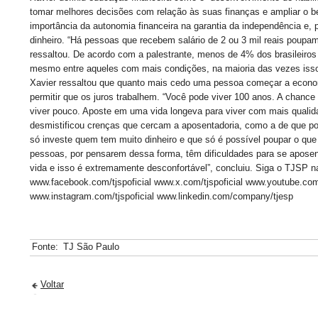
tomar melhores decisões com relação às suas finanças e ampliar o b
importância da autonomia financeira na garantia da independência e, 
dinheiro. “Há pessoas que recebem salário de 2 ou 3 mil reais poupam
ressaltou. De acordo com a palestrante, menos de 4% dos brasileiro
mesmo entre aqueles com mais condições, na maioria das vezes isso
Xavier ressaltou que quanto mais cedo uma pessoa começar a econom
permitir que os juros trabalhem. “Você pode viver 100 anos. A chance
viver pouco. Aposte em uma vida longeva para viver com mais quali
desmistificou crenças que cercam a aposentadoria, como a de que pou
só investe quem tem muito dinheiro e que só é possível poupar o que 
pessoas, por pensarem dessa forma, têm dificuldades para se aposen
vida e isso é extremamente desconfortável”, concluiu. Siga o TJSP n
www.facebook.com/tjspoficial www.x.com/tjspoficial www.youtube.com/t
www.instagram.com/tjspoficial www.linkedin.com/company/tjesp
Fonte:
TJ São Paulo
Voltar