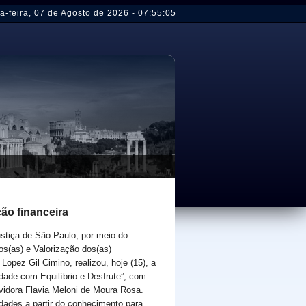
a-feira
,
07 de Agosto de 2026
-
07:55:06
ão financeira
ustiça de São Paulo, por meio do
s(as) e Valorização dos(as)
pez Gil Cimino, realizou, hoje (15), a
dade com Equilíbrio e Desfrute”, com
vidora Flavia Meloni de Moura Rosa.
idades a partir do conhecimento para