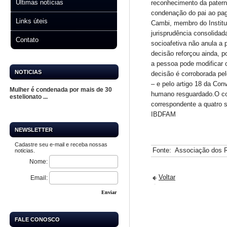
Últimas notícias
reconhecimento da patern
condenação do pai ao pa
Links úteis
Cambi, membro do Institu
jurisprudência consolidad
Contato
socioafetiva não anula a 
decisão reforçou ainda, po
a pessoa pode modificar 
NOTICIAS
decisão é corroborada pel
– e pelo artigo 18 da Con
Mulher é condenada por mais de 30
humano resguardado.O cole
estelionato ...
correspondente a quatro s
IBDFAM
NEWSLETTER
Cadastre seu e-mail e receba nossas
Fonte:
Associação dos R
noticias.
Nome:
Voltar
Email:
Enviar
FALE CONOSCO