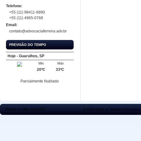
Telefone:
+55 (11) 98411-6890
+55 (11) 4965-0768
Email:
contato@advocaciaferreira.adv.br
PREVISÃO DO TEMPO
Hoje - Guarulhos, SP
Min
Máx
20ºC
33ºC
Parcialmente Nublado
Visitas no site:
1214217
© 2026 Todos os direitos reservados