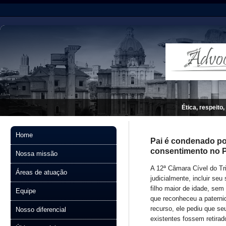
Ética, respeito,
Home
Pai é condenado por
consentimento no 
Nossa missão
A 12ª Câmara Cível do Tr
Áreas de atuação
judicialmente, incluir s
filho maior de idade, sem
Equipe
que reconheceu a paterni
recurso, ele pediu que s
Nosso diferencial
existentes fossem retirad