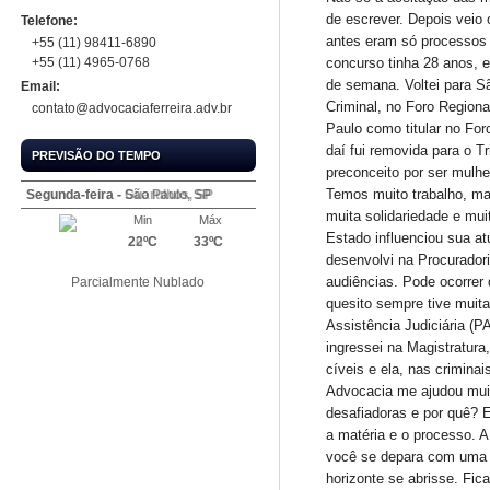
Telefone:
+55 (11) 98411-6890
+55 (11) 4965-0768
Email:
contato@advocaciaferreira.adv.br
PREVISÃO DO TEMPO
Segunda-feira - São Paulo, SP
Segunda-feira - Guarulhos, SP
Min
Min
Máx
Máx
22ºC
20ºC
33ºC
33ºC
Parcialmente Nublado
Parcialmente Nublado