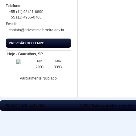
Telefone:
+55 (11) 98411-6890
+55 (11) 4965-0768
Email:
contato@advocaciaferreira.adv.br
PREVISÃO DO TEMPO
Hoje - Guarulhos, SP
Min
Máx
20ºC
33ºC
Parcialmente Nublado
Visitas no site:
1213892
© 2026 Todos os direitos reservados