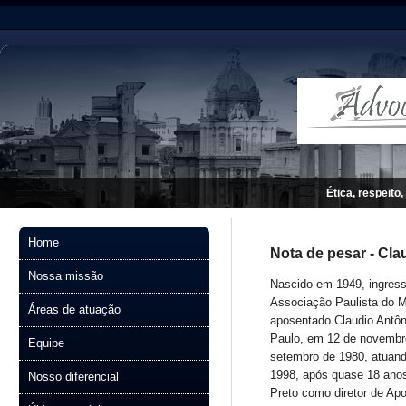
Ética, respeito,
Home
Nota de pesar - Cla
Nossa missão
Nascido em 1949, ingress
Associação Paulista do M
Áreas de atuação
aposentado Claudio Antô
Paulo, em 12 de novembro
Equipe
setembro de 1980, atuand
1998, após quase 18 anos 
Nosso diferencial
Preto como diretor de A