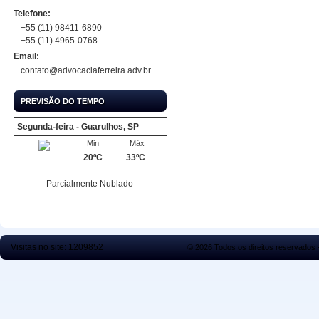
Telefone:
+55 (11) 98411-6890
+55 (11) 4965-0768
Email:
contato@advocaciaferreira.adv.br
PREVISÃO DO TEMPO
Segunda-feira - Guarulhos, SP
Min
Máx
20ºC
33ºC
Parcialmente Nublado
Visitas no site:
1209852
© 2026 Todos os direitos reservados