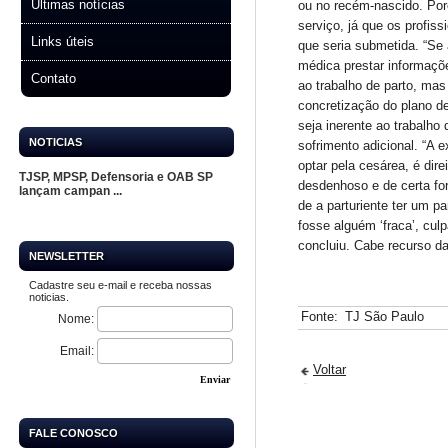
Últimas notícias
ou no recém-nascido. Por
serviço, já que os profis
Links úteis
que seria submetida. “Se 
médica prestar informaçõe
Contato
ao trabalho de parto, mas
concretização do plano de
seja inerente ao trabalho
NOTICIAS
sofrimento adicional. “A 
optar pela cesárea, é dir
TJSP, MPSP, Defensoria e OAB SP
desdenhoso e de certa for
lançam campan ...
de a parturiente ter um 
fosse alguém ‘fraca’, cul
concluiu. Cabe recurso da
NEWSLETTER
Cadastre seu e-mail e receba nossas
noticias.
Fonte:
TJ São Paulo
Nome:
Email:
Voltar
Enviar
FALE CONOSCO