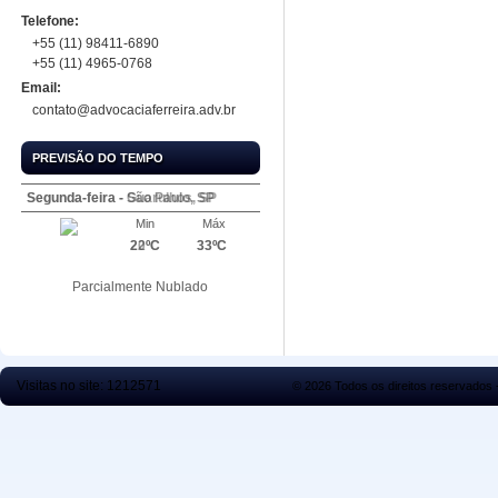
Telefone:
+55 (11) 98411-6890
+55 (11) 4965-0768
Email:
contato@advocaciaferreira.adv.br
PREVISÃO DO TEMPO
Segunda-feira - São Paulo, SP
Segunda-feira - Guarulhos, SP
Min
Min
Máx
Máx
22ºC
20ºC
33ºC
33ºC
Parcialmente Nublado
Parcialmente Nublado
Visitas no site:
1212571
© 2026 Todos os direitos reservados