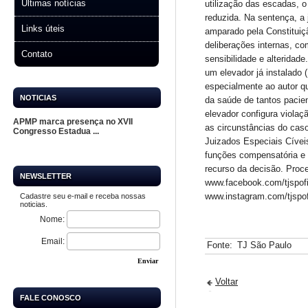
Últimas notícias
utilização das escadas, 
reduzida. Na sentença, a 
Links úteis
amparado pela Constituiç
deliberações internas, c
Contato
sensibilidade e alteridad
um elevador já instalado 
especialmente ao autor qu
NOTICIAS
da saúde de tantos pacien
elevador configura violaç
APMP marca presença no XVII
as circunstâncias do cas
Congresso Estadua ...
Juizados Especiais Cívei
funções compensatória e 
recurso da decisão. Proc
NEWSLETTER
www.facebook.com/tjspofic
www.instagram.com/tjspof
Cadastre seu e-mail e receba nossas
noticias.
Nome:
Email:
Fonte:
TJ São Paulo
Enviar
Voltar
FALE CONOSCO