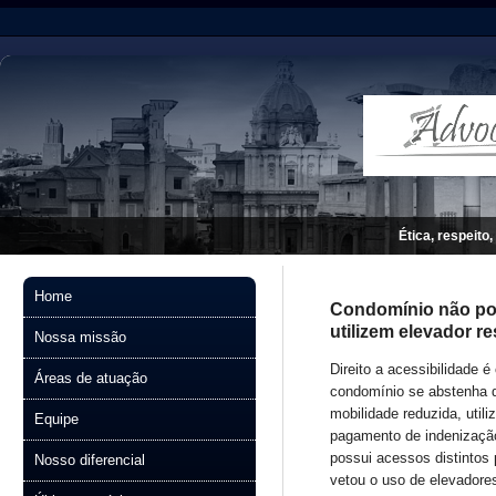
Ética, respeito,
Home
Condomínio não pod
utilizem elevador re
Nossa missão
Direito a acessibilidade 
Áreas de atuação
condomínio se abstenha d
mobilidade reduzida, util
Equipe
pagamento de indenização
possui acessos distintos 
Nosso diferencial
vetou o uso de elevadores