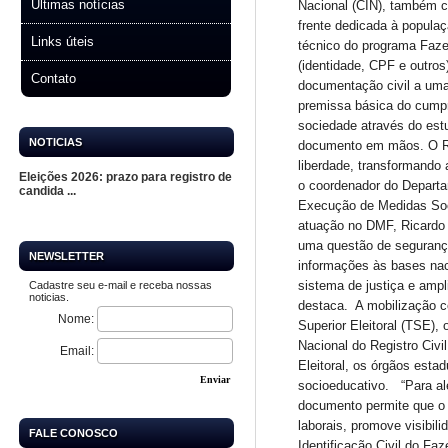
Últimas notícias
Nacional (CIN), também c
frente dedicada à popula
Links úteis
técnico do programa Faze
(identidade, CPF e outros
Contato
documentação civil a uma 
premissa básica do cumpr
sociedade através do est
NOTICIAS
documento em mãos. O Reg
liberdade, transformando 
Eleições 2026: prazo para registro de
o coordenador do Departa
candida ...
Execução de Medidas Soci
atuação no DMF, Ricardo A
uma questão de segurança
NEWSLETTER
informações às bases naci
sistema de justiça e ampl
Cadastre seu e-mail e receba nossas
noticias.
destaca. A mobilização co
Nome:
Superior Eleitoral (TSE),
Nacional do Registro Civi
Email:
Eleitoral, os órgãos estad
Enviar
socioeducativo. “Para al
documento permite que o s
laborais, promove visibi
FALE CONOSCO
Identificação Civil do Fa