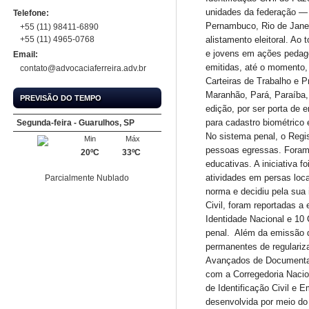
unidades da federação — 
Telefone:
Pernambuco, Rio de Janei
+55 (11) 98411-6890
+55 (11) 4965-0768
alistamento eleitoral. Ao 
e jovens em ações pedagóg
Email:
emitidas, até o momento, 
contato@advocaciaferreira.adv.br
Carteiras de Trabalho e P
Maranhão, Pará, Paraíba,
PREVISÃO DO TEMPO
edição, por ser porta de e
para cadastro biométrico
Segunda-feira - Guarulhos, SP
No sistema penal, o Regist
Min
Máx
pessoas egressas. Foram 
20ºC
33ºC
educativas. A iniciativa 
atividades em persas loc
Parcialmente Nublado
norma e decidiu pela sua
Civil, foram reportadas 
Identidade Nacional e 10
penal. Além da emissão do
permanentes de regulari
Avançados de Documentaç
com a Corregedoria Nacio
de Identificação Civil e 
desenvolvida por meio do